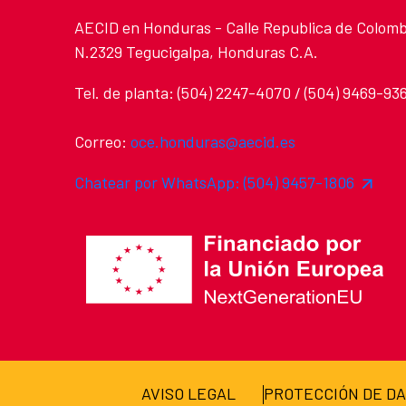
AECID en Honduras - Calle Republica de Colomb
N.2329 Tegucigalpa, Honduras C.A.
Tel. de planta: (504) 2247-4070 / (504) 9469-93
Correo:
oce.honduras@aecid.es
Chatear por WhatsApp: (504) 9457-1806
AVISO LEGAL
PROTECCIÓN DE D