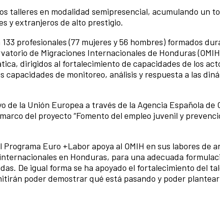
dos talleres en modalidad semipresencial, acumulando un tot
 y extranjeros de alto prestigio.
133 profesionales (77 mujeres y 56 hombres) formados dura
rvatorio de Migraciones Internacionales de Honduras (OMIH
ica, dirigidos al fortalecimiento de capacidades de los act
sus capacidades de monitoreo, análisis y respuesta a las di
yo de la Unión Europea a través de la Agencia Española de
l marco del proyecto “Fomento del empleo juvenil y prevenci
 Programa Euro +Labor apoya al OMIH en sus labores de anál
internacionales en Honduras, para una adecuada formulac
nadas. De igual forma se ha apoyado el fortalecimiento del t
itirán poder demostrar qué está pasando y poder plantear