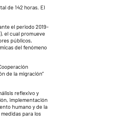
al de 142 horas. El
nte el periodo 2019-
), el cual promueve
ores públicos,
námicas del fenómeno
 Cooperación
ón de la migración”
isis reflexivo y
ión, implementación
alento humano y de la
 medidas para los