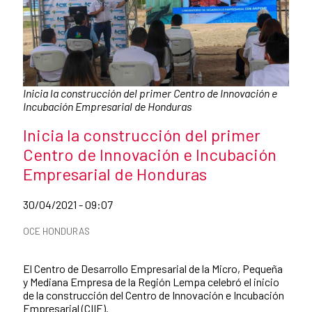
Caption:
Inicia la construcción del primer Centro de Innovación e
Incubación Empresarial de Honduras
News title
Inicia la construcción del primer
Centro de Innovación e Incubación
Empresarial de Honduras
Date of publication of the news item
30/04/2021 - 09:07
News categories
OCE HONDURAS
Summary of the news
El Centro de Desarrollo Empresarial de la Micro, Pequeña
y Mediana Empresa de la Región Lempa celebró el inicio
de la construcción del Centro de Innovación e Incubación
Empresarial (CIIE).