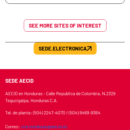
SEE MORE SITES OF INTEREST
SEDE.ELECTRONICA
SEDE AECID
AECID en Honduras - Calle Republica de Colombia, N.2329
Tegucigalpa, Honduras C.A.
Tel. de planta: (504) 2247-4070 / (504) 9469-9364
Correo:
oce.honduras@aecid.es