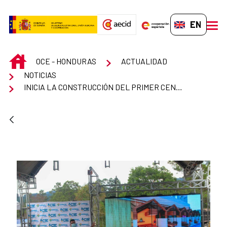
Skip to Main Content
EN-GB
men
INICIO
OCE - HONDURAS
ACTUALIDAD
NOTICIAS
INICIA LA CONSTRUCCIÓN DEL PRIMER CENTRO DE INNOVACIÓN E INCUBACIÓN EMPRESARIAL DE HONDURAS