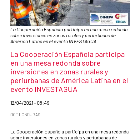
Caption:
La Cooperación Española participa en una mesa redonda
sobre inversiones en zonas rurales y periurbanas de
América Latina en el evento INVESTAGUA
News title
La Cooperación Española participa
en una mesa redonda sobre
inversiones en zonas rurales y
periurbanas de América Latina en el
evento INVESTAGUA
Date of publication of the news item
12/04/2021 - 08:49
News categories
OCE HONDURAS
Summary of the news
La Cooperación Española participa en una mesa redonda
sobre inversiones en zonas rurales y periurbanas de