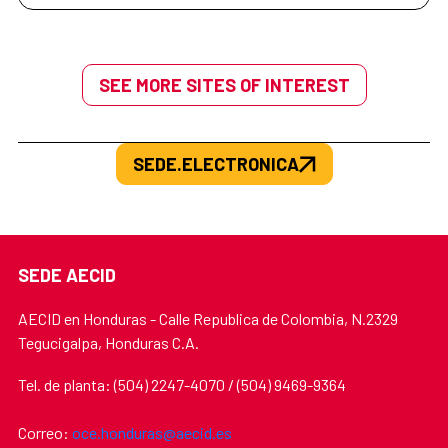
SEE MORE SITES OF INTEREST
SEDE.ELECTRONICA
SEDE AECID
AECID en Honduras - Calle Republica de Colombia, N.2329
Tegucigalpa, Honduras C.A.
Tel. de planta: (504) 2247-4070 / (504) 9469-9364
Correo:
oce.honduras@aecid.es