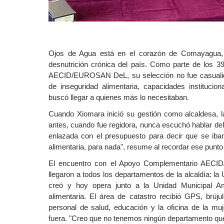
News content
Ojos de Agua está en el corazón de Comayagua,
desnutrición crónica del país. Como parte de los 3
AECID/EUROSAN DeL, su selección no fue casualidad
de inseguridad alimentaria, capacidades instituci
buscó llegar a quienes más lo necesitaban.
Cuando Xiomara inició su gestión como alcaldesa, la
antes, cuando fue regidora, nunca escuchó hablar del
enlazada con el presupuesto para decir que se iban
alimentaria, para nada", resume al recordar ese punto 
El encuentro con el Apoyo Complementario AECI
llegaron a todos los departamentos de la alcaldía: la 
creó y hoy opera junto a la Unidad Municipal A
alimentaria. El área de catastro recibió GPS, brúj
personal de salud, educación y la oficina de la mu
fuera. "Creo que no tenemos ningún departamento que 