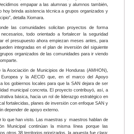
"Decidimos empapar a las alumnas y alumnos también,
o hoy brinda asistencia técnica a grupos organizados y
ipio”, detalla Xiomara.
onde las comunidades solicitan proyectos de forma
 necesarios, todo orientado a fortalecer la seguridad
icar el presupuesto ahora empiezan meses antes, para
eden integradas en el plan de inversión del siguiente
 grupos organizados de las comunidades para ir viendo
comparte.
 de la Asociación de Municipios de Honduras (AMHON),
ón Europea y la AECID que, en el marco del Apoyo
s gobiernos locales para que la SAN dejara de ser
idad municipal concreta. El proyecto contribuyó, así, a
rativa básica, hacia un rol de liderazgo estratégico en
Local fortalecidas, planes de inversión con enfoque SAN y
in depender de apoyo externo.
r lo que han visto. Las maestras y maestros hablan de
n Municipal continúan la misma línea porque las
 otros 38 territorios priorizados, la apuesta fue clara: