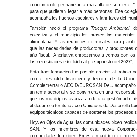
conocimiento permaneciera más allá de su cierre. 
para que pudieran llegar a más personas. Ese colegi
acompaña los huertos escolares y familiares del munic
También nació el programa
Trueque Ambiental
, d
colectiva y el municipio les provee los materiales
alimentaria. Y las reuniones comunales para planif
que las necesidades de productoras y productores qu
año fiscal. "Ahorita ya empezamos a vernos con los
las necesidades e incluirlo al presupuesto del 2027", 
Esta transformación fue posible gracias al trabajo
con el respaldo financiero y técnico de la Uni
Complementario AECID/EUROSAN DeL, acompañó a lo
un tema sectorial y se convirtiera en una responsabil
que los municipios avanzaran de una gestión administ
el desarrollo territorial: con Unidades de Desarrollo 
equipos técnicos capaces de sostener los procesos s
Hoy, en Ojos de Agua, las comunidades piden replica
SAN. Y los miembros de esta nueva Corporació
comunidades lo exigen. En este municipio, como en los