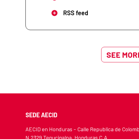
RSS feed
SEE MORE
SEDE AECID
AECID en Honduras - Calle Republica de Colomb
N.2329 Tegucigalpa, Honduras C.A.