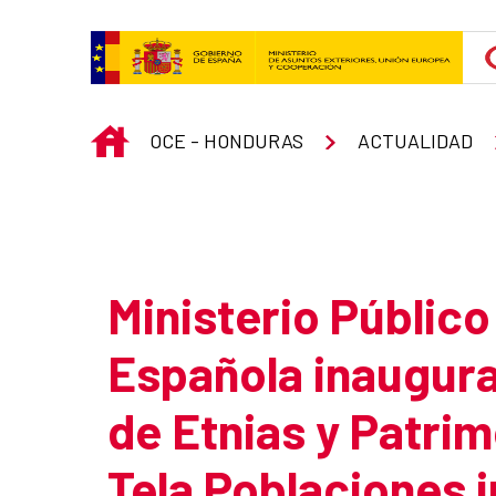
Skip to Main Content
INICIO
OCE - HONDURAS
ACTUALIDAD
Atrás
Ministerio Públic
Española inaugura
de Etnias y Patrim
Tela Poblaciones 