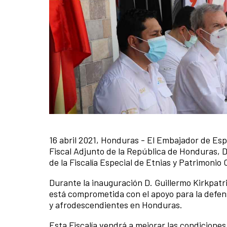
16 abril 2021, Honduras - El Embajador de Esp
News content
Fiscal Adjunto de la República de Honduras, D.
de la Fiscalía Especial de Etnias y Patrimonio
Durante la inauguración D. Guillermo Kirkpat
está comprometida con el apoyo para la defens
y afrodescendientes en Honduras.
Esta Fiscalía vendrá a mejorar las condiciones