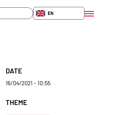
EN-GB
menú móvil a
DATE
16/04/2021 - 10:55
News categories
THEME