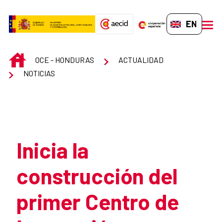
Skip to Main Content
EN-GB
men
INICIO
OCE - HONDURAS
ACTUALIDAD
NOTICIAS
Atrás
Inicia la
construcción del
primer Centro de