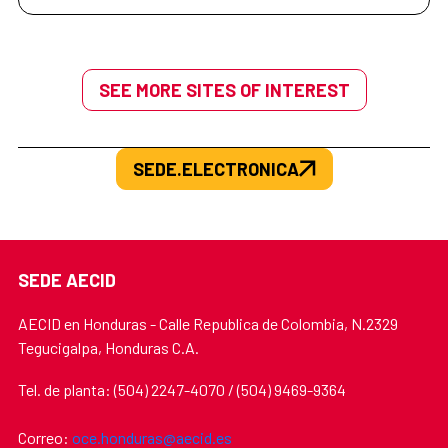
SEE MORE SITES OF INTEREST
SEDE.ELECTRONICA
SEDE AECID
AECID en Honduras - Calle Republica de Colombia, N.2329
Tegucigalpa, Honduras C.A.
Tel. de planta: (504) 2247-4070 / (504) 9469-9364
Correo:
oce.honduras@aecid.es