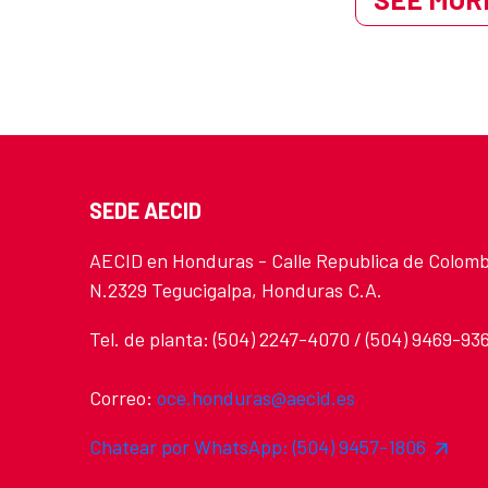
SEDE AECID
AECID en Honduras - Calle Republica de Colomb
N.2329 Tegucigalpa, Honduras C.A.
Tel. de planta: (504) 2247-4070 / (504) 9469-93
Correo:
oce.honduras@aecid.es
Chatear por WhatsApp: (504) 9457-1806