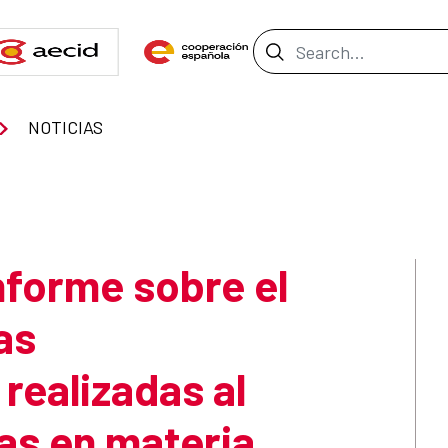
Search Bar
NOTICIAS
nforme sobre el
as
ealizadas al
as en materia