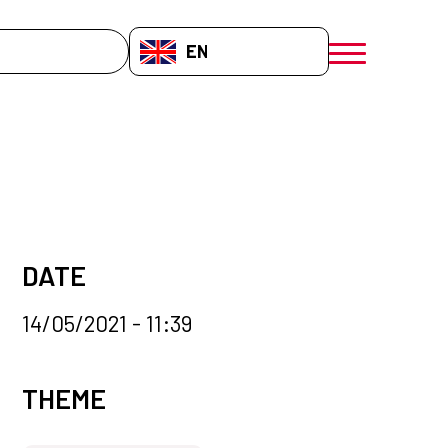
EN-GB
menú móvil a
DATE
14/05/2021 - 11:39
News categories
THEME