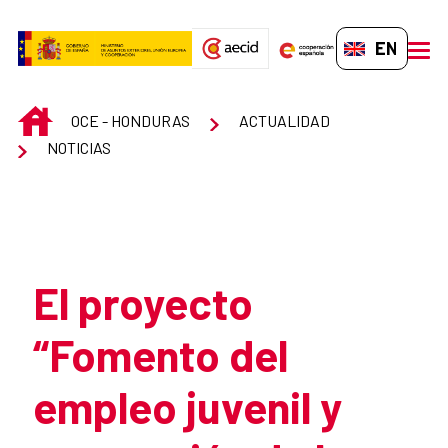
Skip to Main Content
EN-GB
men
INICIO
OCE - HONDURAS
ACTUALIDAD
NOTICIAS
Atrás
El proyecto
“Fomento del
empleo juvenil y