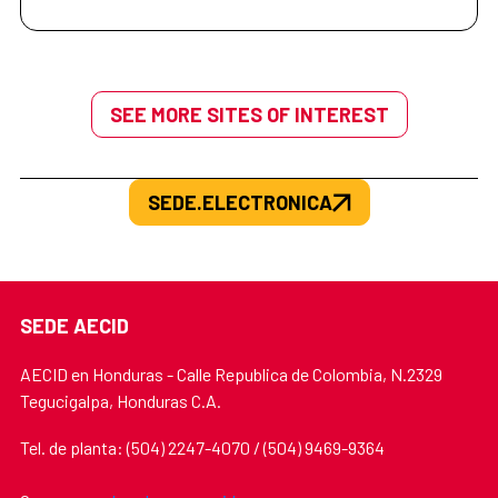
SEE MORE SITES OF INTEREST
SEDE.ELECTRONICA
SEDE AECID
AECID en Honduras - Calle Republica de Colombia, N.2329
Tegucigalpa, Honduras C.A.
Tel. de planta: (504) 2247-4070 / (504) 9469-9364