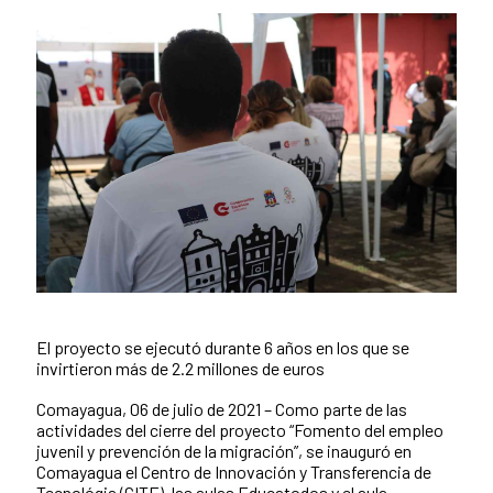
El proyecto se ejecutó durante 6 años en los que se
News content
invirtieron más de 2.2 millones de euros
Comayagua, 06 de julio de 2021 – Como parte de las
actividades del cierre del proyecto “Fomento del empleo
juvenil y prevención de la migración”, se inauguró en
Comayagua el Centro de Innovación y Transferencia de
Tecnológia (CITE), las aulas Educatodos y el aula