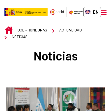
Skip to Main Content
EN-GB
men
INICIO
OCE - HONDURAS
ACTUALIDAD
NOTICIAS
Noticias