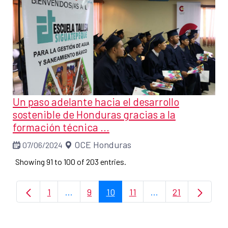
Un paso adelante hacia el desarrollo
sostenible de Honduras gracias a la
formación técnica ...
OCE Honduras
07/06/2024
Showing 91 to 100 of 203 entries.
1
...
9
10
11
...
21
Page
Intermediate Pages Use TAB to navigate.
Page
Page
Page
Intermediate Pages
Page