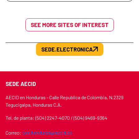
SEE MORE SITES OF INTEREST
SEDE.ELECTRONICA
SEDE AECID
AECID en Honduras - Calle Republica de Colombia, N.2329
Tegucigalpa, Honduras C.A.
Tel. de planta: (504) 2247-4070 / (504) 9469-9364
Correo:
oce.honduras@aecid.es