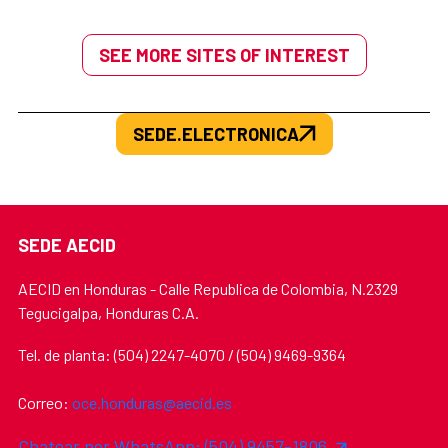
SEE MORE SITES OF INTEREST
SEDE.ELECTRONICA
SEDE AECID
AECID en Honduras - Calle Republica de Colombia, N.2329
Tegucigalpa, Honduras C.A.
Tel. de planta: (504) 2247-4070 / (504) 9469-9364
Correo:
oce.honduras@aecid.es
Chatear por WhatsApp: (504) 9457-1806