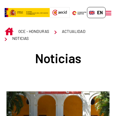
Skip to Main Content
EN-GB
men
INICIO
OCE - HONDURAS
ACTUALIDAD
NOTICIAS
Noticias