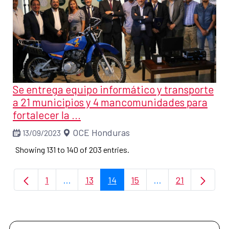
Se entrega equipo informático y transporte
a 21 municipios y 4 mancomunidades para
fortalecer la ...
OCE Honduras
13/09/2023
Showing 131 to 140 of 203 entries.
1
...
13
14
15
...
21
Page
Intermediate Pages Use TAB to navigate.
Page
Page
Page
Intermediate Page
Page