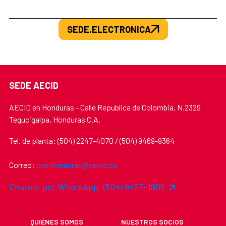
SEDE.ELECTRONICA
SEDE AECID
AECID en Honduras - Calle Republica de Colombia, N.2329
Tegucigalpa, Honduras C.A.
Tel. de planta: (504) 2247-4070 / (504) 9469-9364
Correo:
oce.honduras@aecid.es
Chatear por WhatsApp: (504) 9457-1806
QUIÉNES SOMOS
NUESTROS SOCIOS