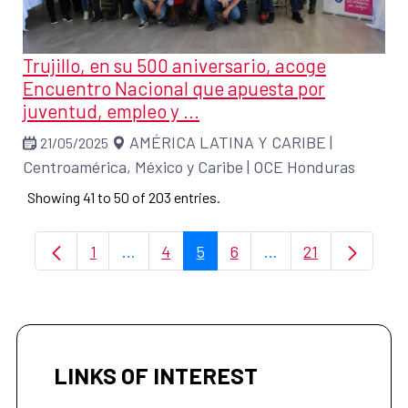
Trujillo, en su 500 aniversario, acoge
Encuentro Nacional que apuesta por
juventud, empleo y ...
AMÉRICA LATINA Y CARIBE
|
21/05/2025
Centroamérica, México y Caribe
|
OCE Honduras
Showing 41 to 50 of 203 entries.
1
...
4
5
6
...
21
Page
Intermediate Pages Use TAB to navigate
Page
Page
Page
Intermediate Pages
Page
LINKS OF INTEREST