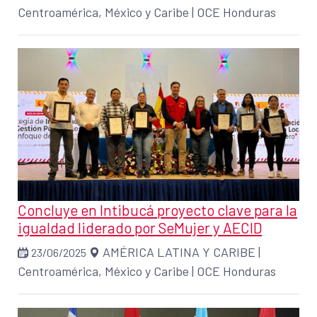
Centroamérica, México y Caribe
|
OCE Honduras
Concluye en Intibucá proyecto clave para la
igualdad liderado por SeMujer y AECID
AMÉRICA LATINA Y CARIBE
|
23/06/2025
Centroamérica, México y Caribe
|
OCE Honduras