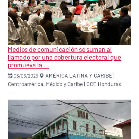
Medios de comunicación se suman al
llamado por una cobertura electoral que
promueva la ...
AMÉRICA LATINA Y CARIBE
|
03/06/2025
Centroamérica, México y Caribe
|
OCE Honduras