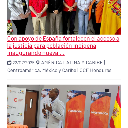
Con apoyo de España fortalecen el acceso a
la justicia para población indígena
inaugurando nueva ...
AMÉRICA LATINA Y CARIBE
|
22/07/2025
Centroamérica, México y Caribe
|
OCE Honduras