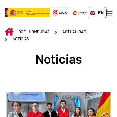
Skip to Main Content
EN-GB
men
INICIO
OCE - HONDURAS
ACTUALIDAD
NOTICIAS
Noticias