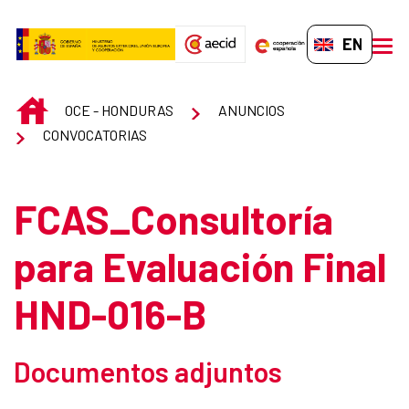
Skip to Main Content
EN-GB
men
INICIO
OCE - HONDURAS
ANUNCIOS
CONVOCATORIAS
FCAS_Consultoría
para Evaluación Final
HND-016-B
Documentos adjuntos