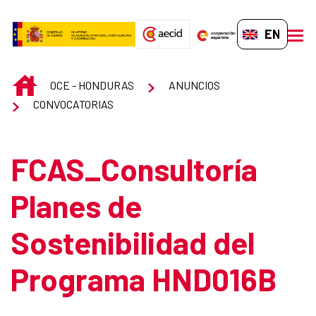
Skip to Main Content
EN-GB
men
INICIO
OCE - HONDURAS
ANUNCIOS
CONVOCATORIAS
FCAS_Consultoría
Planes de
Sostenibilidad del
Programa HND016B