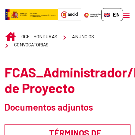
Skip to Main Content
EN-GB
men
INICIO
OCE - HONDURAS
ANUNCIOS
CONVOCATORIAS
FCAS_Administrador/
de Proyecto
Documentos adjuntos
TÉRMINOS DE