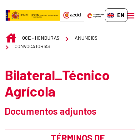
Skip to Main Content
EN-GB
men
INICIO
OCE - HONDURAS
ANUNCIOS
CONVOCATORIAS
Bilateral_Técnico
Agrícola
Documentos adjuntos
TÉRMINOS DE