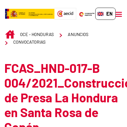
Skip to Main Content
EN-GB
men
INICIO
OCE - HONDURAS
ANUNCIOS
CONVOCATORIAS
FCAS_HND-017-B
004/2021_Construcci
de Presa La Hondura
en Santa Rosa de
Copán