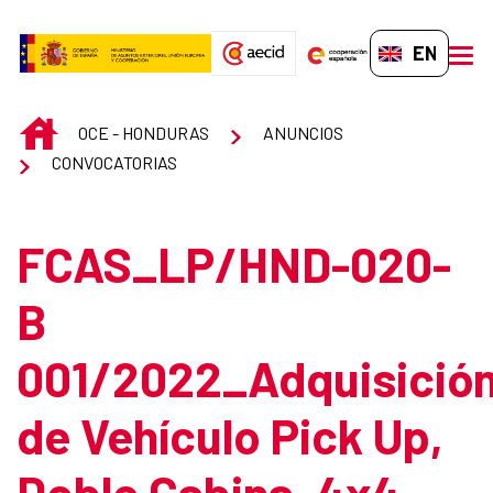
Skip to Main Content
EN-GB
men
INICIO
OCE - HONDURAS
ANUNCIOS
CONVOCATORIAS
FCAS_LP/HND-020-
B
001/2022_Adquisició
de Vehículo Pick Up,
Doble Cabina, 4x4