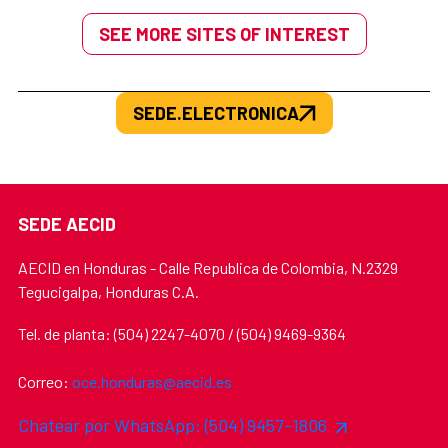
SEE MORE SITES OF INTEREST
SEDE.ELECTRONICA
SEDE AECID
AECID en Honduras - Calle Republica de Colombia, N.2329
Tegucigalpa, Honduras C.A.
Tel. de planta: (504) 2247-4070 / (504) 9469-9364
Correo:
oce.honduras@aecid.es
Chatear por WhatsApp: (504) 9457-1806