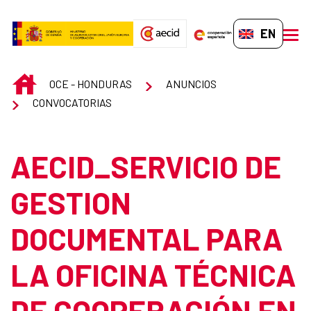
Skip to Main Content
EN-GB
men
INICIO
OCE - HONDURAS
ANUNCIOS
CONVOCATORIAS
AECID_SERVICIO DE
GESTION
DOCUMENTAL PARA
LA OFICINA TÉCNICA
DE COOPERACIÓN EN