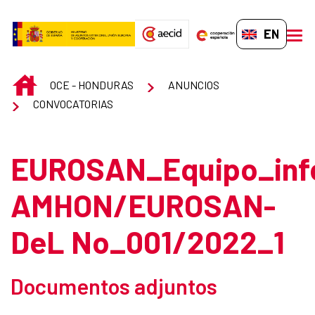
Skip to Main Content
EN-GB
men
INICIO
OCE - HONDURAS
ANUNCIOS
CONVOCATORIAS
EUROSAN_Equipo_inf
AMHON/EUROSAN-
DeL No_001/2022_1
Documentos adjuntos