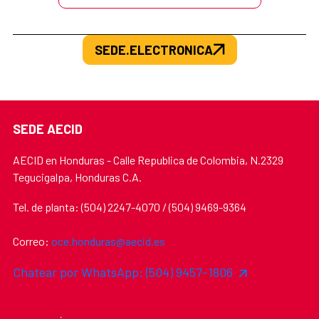
SEDE.ELECTRONICA
SEDE AECID
AECID en Honduras - Calle Republica de Colombia, N.2329
Tegucigalpa, Honduras C.A.
Tel. de planta: (504) 2247-4070 / (504) 9469-9364
Correo:
oce.honduras@aecid.es
Chatear por WhatsApp: (504) 9457-1806