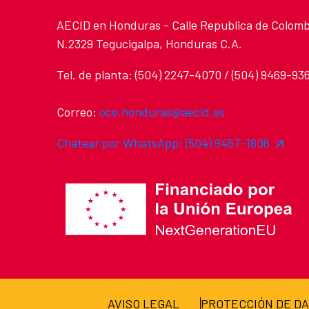
AECID en Honduras - Calle Republica de Colomb
N.2329 Tegucigalpa, Honduras C.A.
Tel. de planta: (504) 2247-4070 / (504) 9469-93
Correo:
oce.honduras@aecid.es
Chatear por WhatsApp: (504) 9457-1806
AVISO LEGAL
PROTECCIÓN DE D