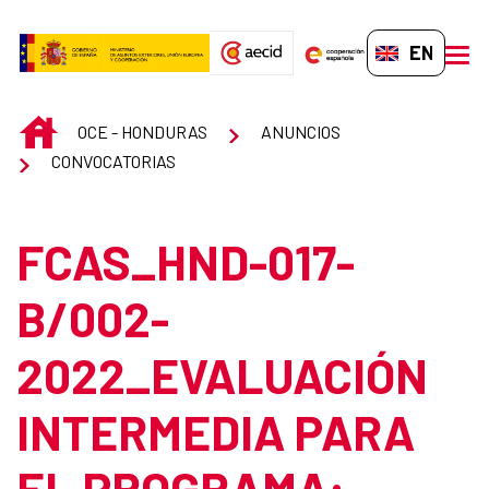
Skip to Main Content
EN-GB
men
INICIO
OCE - HONDURAS
ANUNCIOS
CONVOCATORIAS
FCAS_HND-017-
B/002-
2022_EVALUACIÓN
INTERMEDIA PARA
EL PROGRAMA: