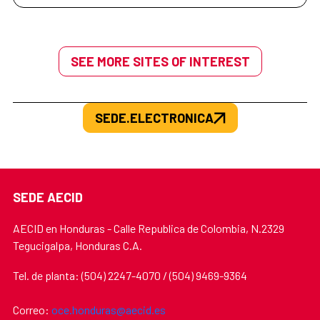
SEE MORE SITES OF INTEREST
SEDE.ELECTRONICA
SEDE AECID
AECID en Honduras - Calle Republica de Colombia, N.2329
Tegucigalpa, Honduras C.A.
Tel. de planta: (504) 2247-4070 / (504) 9469-9364
Correo:
oce.honduras@aecid.es