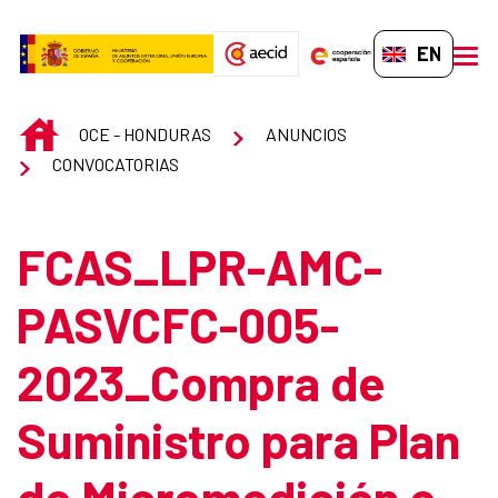
Skip to Main Content
EN-GB
men
INICIO
OCE - HONDURAS
ANUNCIOS
CONVOCATORIAS
FCAS_LPR-AMC-
PASVCFC-005-
2023_Compra de
Suministro para Plan
de Micromedición e