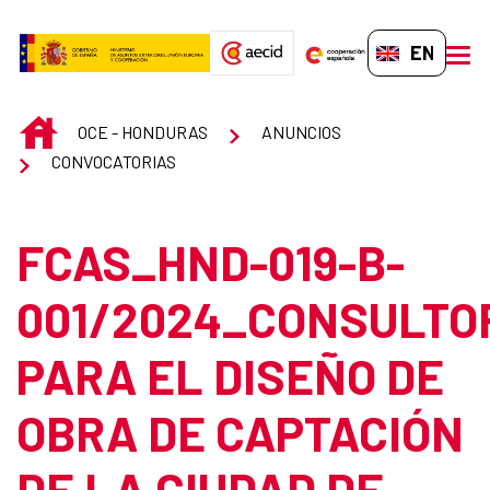
Skip to Main Content
EN-GB
men
INICIO
OCE - HONDURAS
ANUNCIOS
CONVOCATORIAS
FCAS_HND-019-B-
001/2024_CONSULTO
PARA EL DISEÑO DE
OBRA DE CAPTACIÓN
DE LA CIUDAD DE