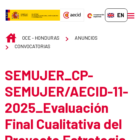
Skip to Main Content
EN-GB
men
INICIO
OCE - HONDURAS
ANUNCIOS
CONVOCATORIAS
SEMUJER_CP-
SEMUJER/AECID-11-
2025_Evaluación
Final Cualitativa del
Proyecto Estrategia