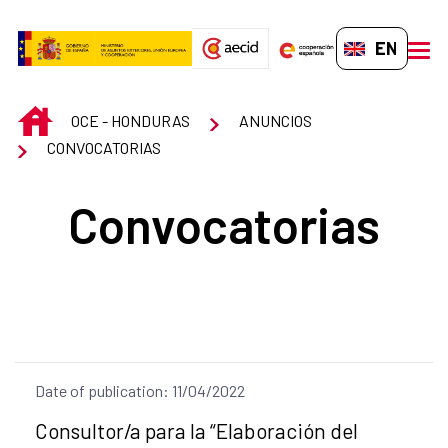
Skip to Main Content
EN-GB
men
INICIO
OCE - HONDURAS
ANUNCIOS
CONVOCATORIAS
Convocatorias
Date of publication: 11/04/2022
Title of the announcement:
Consultor/a para la “Elaboración del