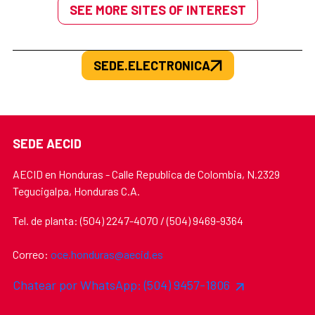
SEE MORE SITES OF INTEREST
SEDE.ELECTRONICA
SEDE AECID
AECID en Honduras - Calle Republica de Colombia, N.2329
Tegucigalpa, Honduras C.A.
Tel. de planta: (504) 2247-4070 / (504) 9469-9364
Correo:
oce.honduras@aecid.es
Chatear por WhatsApp: (504) 9457-1806