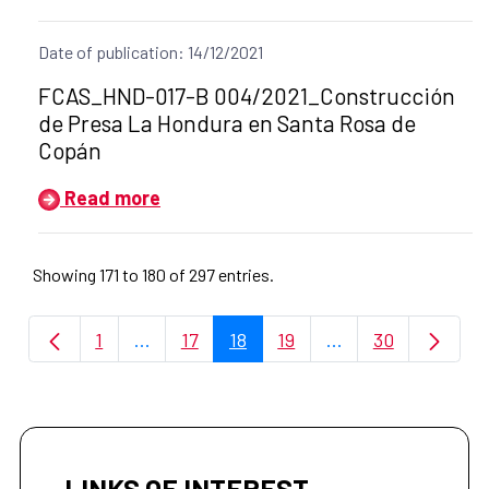
Date of publication: 14/12/2021
Title of the announcement:
FCAS_HND-017-B 004/2021_Construcción
de Presa La Hondura en Santa Rosa de
Copán
Read more
Showing 171 to 180 of 297 entries.
1
...
17
18
19
...
30
Page
Intermediate Pages Use TAB to navigate.
Page
Page
Page
Intermediate Page
Page
LINKS OF INTEREST