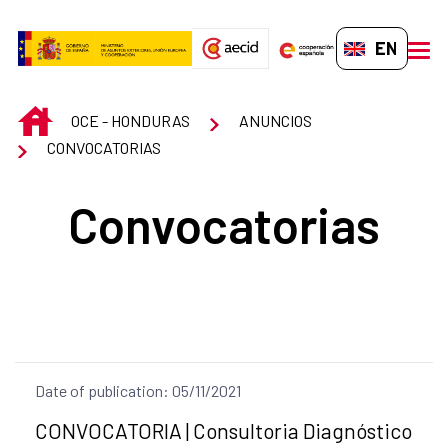
Skip to Main Content
EN-GB
men
INICIO
OCE - HONDURAS
ANUNCIOS
CONVOCATORIAS
Convocatorias
Date of publication: 05/11/2021
Title of the announcement:
CONVOCATORIA | Consultoria Diagnóstico