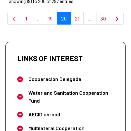
Showing 191 to 200 of 297 entries.
1
...
19
20
21
...
30
Page
Intermediate Pages Use TAB to navigate.
Page
Page
Page
Intermediate Page
Page
LINKS OF INTEREST
Cooperación Delegada
Water and Sanitation Cooperation
Fund
AECID abroad
Multilateral Cooperation