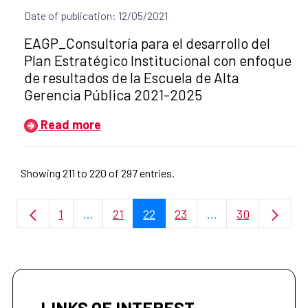
Date of publication: 12/05/2021
Title of the announcement:
EAGP_Consultoría para el desarrollo del
Plan Estratégico Institucional con enfoque
de resultados de la Escuela de Alta
Gerencia Pública 2021-2025
Read more
Showing 211 to 220 of 297 entries.
1
...
21
22
23
...
30
Page
Intermediate Pages Use TAB to navigate.
Page
Page
Page
Intermediate Page
Page
LINKS OF INTEREST