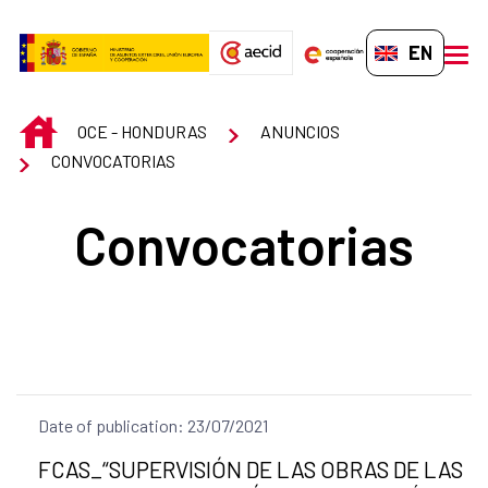
Skip to Main Content
EN-GB
men
INICIO
OCE - HONDURAS
ANUNCIOS
CONVOCATORIAS
Convocatorias
Date of publication: 23/07/2021
Title of the announcement:
FCAS_“SUPERVISIÓN DE LAS OBRAS DE LAS