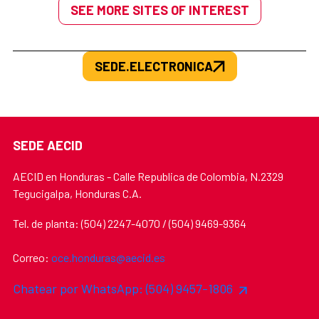
SEE MORE SITES OF INTEREST
SEDE.ELECTRONICA
SEDE AECID
AECID en Honduras - Calle Republica de Colombia, N.2329
Tegucigalpa, Honduras C.A.
Tel. de planta: (504) 2247-4070 / (504) 9469-9364
Correo:
oce.honduras@aecid.es
Chatear por WhatsApp: (504) 9457-1806