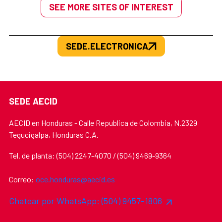
SEE MORE SITES OF INTEREST
SEDE.ELECTRONICA
SEDE AECID
AECID en Honduras - Calle Republica de Colombia, N.2329
Tegucigalpa, Honduras C.A.
Tel. de planta: (504) 2247-4070 / (504) 9469-9364
Correo:
oce.honduras@aecid.es
Chatear por WhatsApp: (504) 9457-1806