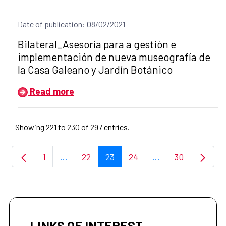
Date of publication: 08/02/2021
Title of the announcement:
Bilateral_Asesoría para a gestión e
implementación de nueva museografía de
la Casa Galeano y Jardín Botánico
Read more
Showing 221 to 230 of 297 entries.
1
...
22
23
24
...
30
Page
Intermediate Pages Use TAB to navigate.
Page
Page
Page
Intermediate Page
Page
LINKS OF INTEREST