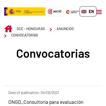
Skip to Main Content
EN-GB
men
INICIO
OCE - HONDURAS
ANUNCIOS
CONVOCATORIAS
Convocatorias
Date of publication: 04/05/2021
Title of the announcement:
ONGD_Consultoría para evaluación