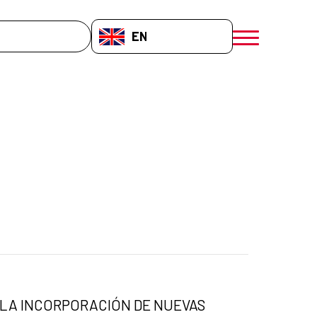
EN-GB
menú móvil a
 LA INCORPORACIÓN DE NUEVAS