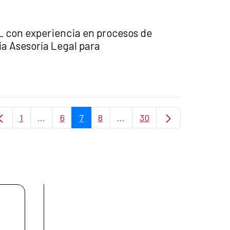
con experiencia en procesos de
ía Asesoría Legal para
1
...
6
7
8
...
30
Page
Intermediate Pages Use TAB to navigate.
Page
Page
Page
Intermediate Pages Use TAB
Page