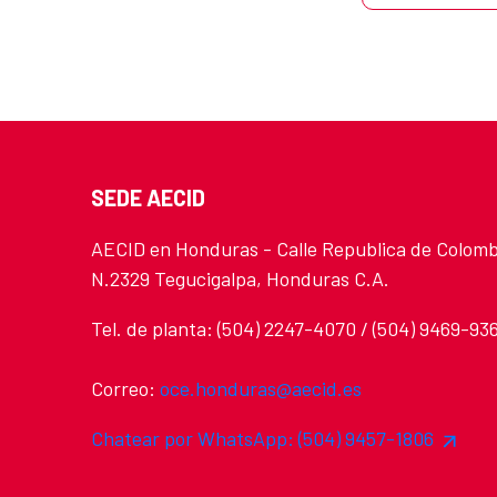
SEDE AECID
AECID en Honduras - Calle Republica de Colomb
N.2329 Tegucigalpa, Honduras C.A.
Tel. de planta: (504) 2247-4070 / (504) 9469-93
Correo:
oce.honduras@aecid.es
Chatear por WhatsApp: (504) 9457-1806