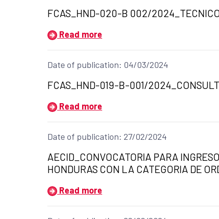
Title of the announcement:
FCAS_HND-020-B 002/2024_TECNICO
Read more
Date of publication: 04/03/2024
Title of the announcement:
FCAS_HND-019-B-001/2024_CONSULTO
Read more
Date of publication: 27/02/2024
Title of the announcement:
AECID_CONVOCATORIA PARA INGRESO
HONDURAS CON LA CATEGORIA DE O
Read more