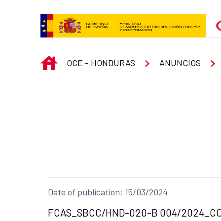
Skip to Main Content
INICIO
OCE - HONDURAS
ANUNCIOS
Date of publication: 15/03/2024
Title of the announcement:
FCAS_SBCC/HND-020-B 004/2024_CON