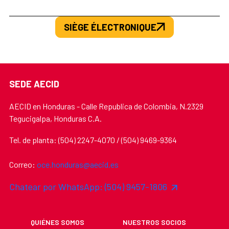
SIÈGE ÉLECTRONIQUE
SEDE AECID
AECID en Honduras - Calle Republica de Colombia, N.2329
Tegucigalpa, Honduras C.A.
Tel. de planta: (504) 2247-4070 / (504) 9469-9364
Correo:
oce.honduras@aecid.es
Chatear por WhatsApp: (504) 9457-1806
QUIÉNES SOMOS
NUESTROS SOCIOS