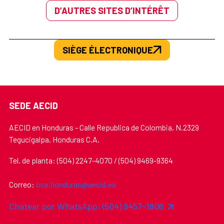
D’AUTRES SITES D’INTÉRÊT
SIÈGE ÉLECTRONIQUE
SEDE AECID
AECID en Honduras - Calle Republica de Colombia, N.2329
Tegucigalpa, Honduras C.A.
Tel. de planta: (504) 2247-4070 / (504) 9469-9364
Correo:
oce.honduras@aecid.es
Chatear por WhatsApp: (504) 9457-1806