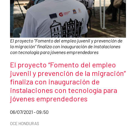
Pie de foto:
El proyecto “Fomento del empleo juvenil y prevención de
la migración” finaliza con inauguración de instalaciones
con tecnología para jóvenes emprendedores
Título de la noticia
El proyecto “Fomento del empleo
juvenil y prevención de la migración”
finaliza con inauguración de
instalaciones con tecnología para
jóvenes emprendedores
Fecha de publicación de la noticia
06/07/2021 - 09:50
Categorías de la noticia
OCE HONDURAS
Resumen de la noticia