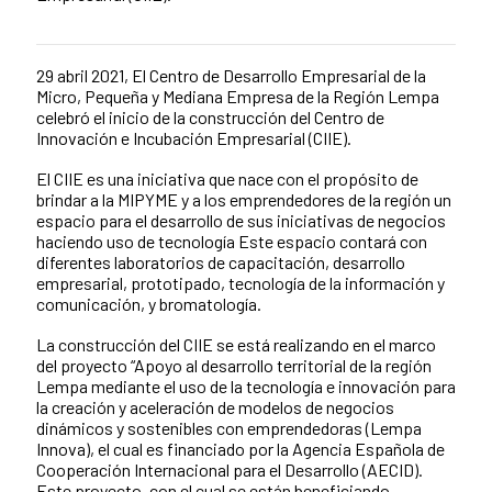
29 abril 2021, El Centro de Desarrollo Empresarial de la
Contenido de la noticia
Micro, Pequeña y Mediana Empresa de la Región Lempa
celebró el inicio de la construcción del Centro de
Innovación e Incubación Empresarial (CIIE).
El CIIE es una iniciativa que nace con el propósito de
brindar a la MIPYME y a los emprendedores de la región un
espacio para el desarrollo de sus iniciativas de negocios
haciendo uso de tecnología Este espacio contará con
diferentes laboratorios de capacitación, desarrollo
empresarial, prototipado, tecnología de la información y
comunicación, y bromatología.
La construcción del CIIE se está realizando en el marco
del proyecto “Apoyo al desarrollo territorial de la región
Lempa mediante el uso de la tecnología e innovación para
la creación y aceleración de modelos de negocios
dinámicos y sostenibles con emprendedoras (Lempa
Innova), el cual es financiado por la Agencia Española de
Cooperación Internacional para el Desarrollo (AECID).
Este proyecto, con el cual se están beneficiando