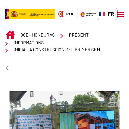
Saut au contenu principal
FR-FR
men
INICIO
OCE - HONDURAS
PRÉSENT
INFORMATIONS
INICIA LA CONSTRUCCIÓN DEL PRIMER CENTRO DE INNOVACIÓN E INCUBACIÓN EMPRESARIAL DE HONDURAS