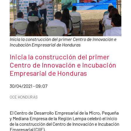
Pie de foto:
Inicia la construcción del primer Centro de Innovación e
Incubación Empresarial de Honduras
Título de la noticia
Inicia la construcción del primer
Centro de Innovación e Incubación
Empresarial de Honduras
Fecha de publicación de la noticia
30/04/2021 - 09:07
Categorías de la noticia
OCE HONDURAS
Resumen de la noticia
El Centro de Desarrollo Empresarial de la Micro, Pequeña
y Mediana Empresa de la Región Lempa celebró el inicio
de la construcción del Centro de Innovación e Incubación
Empresarial (CIIE).