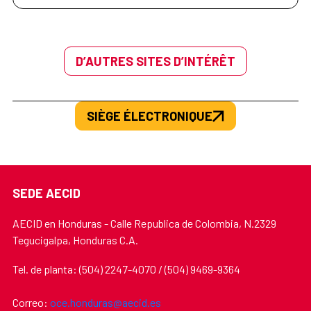
D’AUTRES SITES D’INTÉRÊT
SIÈGE ÉLECTRONIQUE
SEDE AECID
AECID en Honduras - Calle Republica de Colombia, N.2329
Tegucigalpa, Honduras C.A.
Tel. de planta: (504) 2247-4070 / (504) 9469-9364
Correo:
oce.honduras@aecid.es