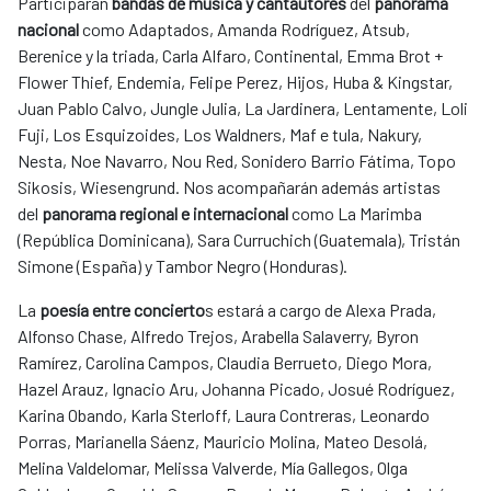
Participarán
bandas de música y cantautores
del
panorama
nacional
como Adaptados, Amanda Rodríguez, Atsub,
Berenice y la triada, Carla Alfaro, Continental, Emma Brot +
Flower Thief, Endemia, Felipe Perez, Hijos, Huba & Kingstar,
Juan Pablo Calvo, Jungle Julia, La Jardinera, Lentamente, Loli
Fuji, Los Esquizoides, Los Waldners, Maf e tula, Nakury,
Nesta, Noe Navarro, Nou Red, Sonidero Barrio Fátima, Topo
Sikosis, Wiesengrund. Nos acompañarán además artistas
del
panorama regional e internacional
como La Marimba
(República Dominicana), Sara Curruchich (Guatemala), Tristán
Simone (España) y Tambor Negro (Honduras).
La
poesía entre concierto
s estará a cargo de Alexa Prada,
Alfonso Chase, Alfredo Trejos, Arabella Salaverry, Byron
Ramírez, Carolina Campos, Claudia Berrueto, Diego Mora,
Hazel Arauz, Ignacio Aru, Johanna Picado, Josué Rodríguez,
Karina Obando, Karla Sterloff, Laura Contreras, Leonardo
Porras, Marianella Sáenz, Mauricio Molina, Mateo Desolá,
Melina Valdelomar, Melissa Valverde, Mía Gallegos, Olga