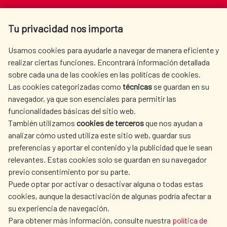
Av. Reyes Católicos 4 - 28040 Madrid
Tu privacidad nos importa
Tel. +34 900 20 30 54​​​​​​​
centro.informacion@aecid.es
Usamos cookies para ayudarle a navegar de manera eficiente y
realizar ciertas funciones. Encontrará información detallada
sobre cada una de las cookies en las políticas de cookies.
AECID
OÙ NOUS COOPÉRONS
Las cookies categorizadas como
técnicas
se guardan en su
L'ACTION HUMANITAIRE
SALLE DE PRESSE
navegador, ya que son esenciales para permitir las
ESPAGNOLE
funcionalidades básicas del sitio web.
CULTURE ET SCIENCE
BIBLIOTHÈQUE
También utilizamos
cookies de terceros
que nos ayudan a
analizar cómo usted utiliza este sitio web, guardar sus
preferencias y aportar el contenido y la publicidad que le sean
relevantes. Estas cookies solo se guardan en su navegador
previo consentimiento por su parte.
Puede optar por activar o desactivar alguna o todas estas
NOS RÉSEAUX SOCIAUX
cookies, aunque la desactivación de algunas podría afectar a
su experiencia de navegación.
Para obtener más información, consulte nuestra
política de