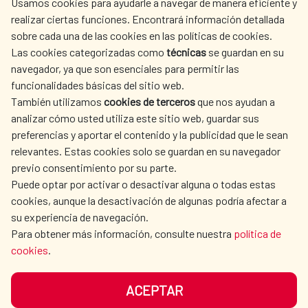
Usamos cookies para ayudarle a navegar de manera eficiente y
realizar ciertas funciones. Encontrará información detallada
sobre cada una de las cookies en las políticas de cookies.
AECID
OÙ NOUS COOPÉRONS
Las cookies categorizadas como
técnicas
se guardan en su
L'ACTION HUMANITAIRE
SALLE DE PRESSE
navegador, ya que son esenciales para permitir las
ESPAGNOLE
funcionalidades básicas del sitio web.
CULTURE ET SCIENCE
BIBLIOTHÈQUE
También utilizamos
cookies de terceros
que nos ayudan a
analizar cómo usted utiliza este sitio web, guardar sus
preferencias y aportar el contenido y la publicidad que le sean
relevantes. Estas cookies solo se guardan en su navegador
previo consentimiento por su parte.
Puede optar por activar o desactivar alguna o todas estas
NOS RÉSEAUX SOCIAUX
cookies, aunque la desactivación de algunas podría afectar a
su experiencia de navegación.
Para obtener más información, consulte nuestra
política de
cookies
.
ACEPTAR
MENTIONS LÉGALES
PROTECTION DES DONNÉES