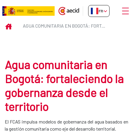
Saut au contenu principal
Ouvri
FR-FR
Agua comunitaria en Bogotá: fort
INICIO
AGUA COMUNITARIA EN BOGOTÁ: FORTALECIENDO LA GOBERNANZA DESDE EL TERRITORIO
Agua comunitaria en
Bogotá: fortaleciendo la
gobernanza desde el
territorio
El FCAS impulsa modelos de gobernanza del agua basados en
la gestión comunitaria como eje del desarrollo territorial.