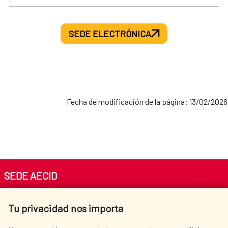
SEDE ELECTRÓNICA
Fecha de modificación de la página: 13/02/2026
SEDE AECID
Av. Reyes Católicos 4 - 28040 Madrid
Tu privacidad nos importa
Tel. +34 900 20 30 54​​​​​​​
centro.informacion@aecid.es