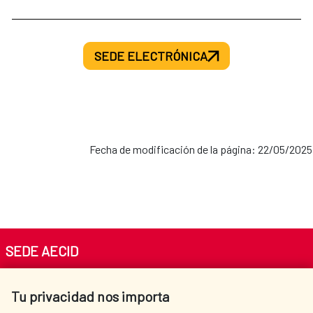
SEDE ELECTRÓNICA
Fecha de modificación de la página: 22/05/2025
SEDE AECID
Av. Reyes Católicos 4 - 28040 Madrid
Tu privacidad nos importa
Tel. +34 900 20 30 54​​​​​​​
centro.informacion@aecid.es