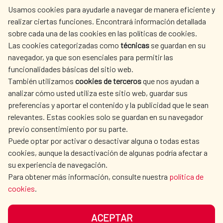
Usamos cookies para ayudarle a navegar de manera eficiente y
realizar ciertas funciones. Encontrará información detallada
sobre cada una de las cookies en las políticas de cookies.
AECID
OÙ NOUS COOPÉRONS
Las cookies categorizadas como
técnicas
se guardan en su
L'ACTION HUMANITAIRE
SALLE DE PRESSE
navegador, ya que son esenciales para permitir las
ESPAGNOLE
funcionalidades básicas del sitio web.
CULTURE ET SCIENCE
BIBLIOTHÈQUE
También utilizamos
cookies de terceros
que nos ayudan a
analizar cómo usted utiliza este sitio web, guardar sus
preferencias y aportar el contenido y la publicidad que le sean
relevantes. Estas cookies solo se guardan en su navegador
previo consentimiento por su parte.
Puede optar por activar o desactivar alguna o todas estas
NOS RÉSEAUX SOCIAUX
cookies, aunque la desactivación de algunas podría afectar a
su experiencia de navegación.
Para obtener más información, consulte nuestra
política de
cookies
.
ACEPTAR
MENTIONS LÉGALES
PROTECTION DES DONNÉES