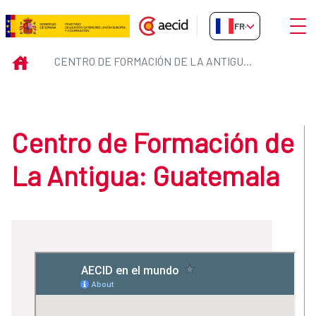
Saut au contenu principal
Ouvri
FR-FR
Centro de Formación de La Anti
INICIO
CENTRO DE FORMACIÓN DE LA ANTIGUA: GUATEMALA
Centro de Formación de
La Antigua: Guatemala