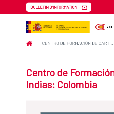
Saut au contenu principal
BULLETIN D'INFORMATION
Centro de Formación de Cartage
INICIO
CENTRO DE FORMACIÓN DE CARTAGENA DE INDIAS: COLOMBIA
Centro de Formación
Indias: Colombia