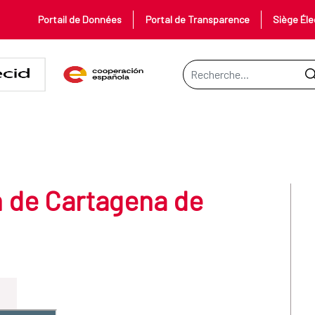
Portail de Données
Portal de Transparence
Siège Éle
Barre de recherche
na de Indias: Colombia
 de Cartagena de