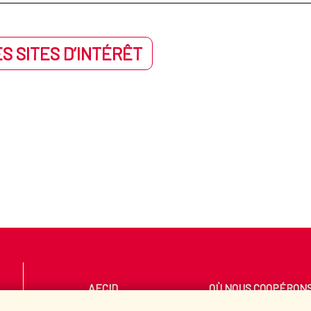
S SITES D’INTÉRÊT
AECID
OÙ NOUS COOPÉRON