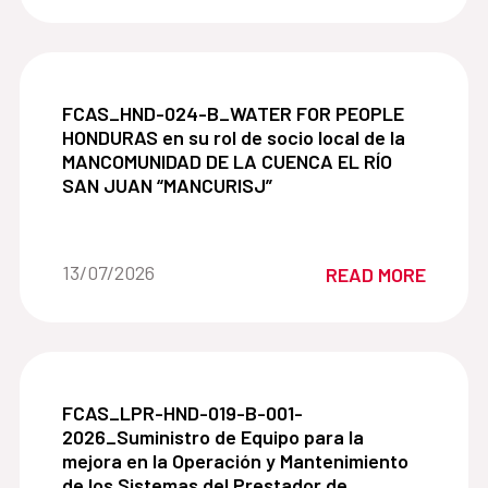
FCAS_HND-024-B_WATER FOR PEOPLE HONDURAS en
FCAS_HND-024-B_WATER FOR PEOPLE
HONDURAS en su rol de socio local de la
MANCOMUNIDAD DE LA CUENCA EL RÍO
SAN JUAN “MANCURISJ”
Date of the news::
13/07/2026
READ MORE
FCAS_LPR-HND-019-B-001-2026_Suministro de Eq
FCAS_LPR-HND-019-B-001-
2026_Suministro de Equipo para la
mejora en la Operación y Mantenimiento
de los Sistemas del Prestador de