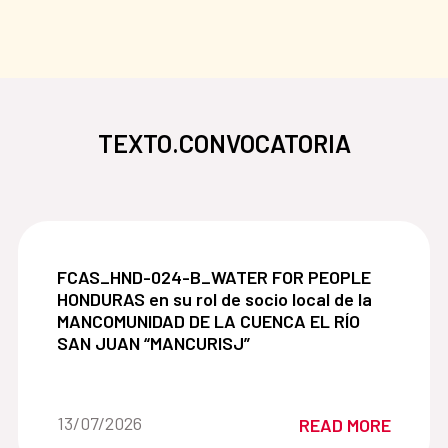
TEXTO.CONVOCATORIA
FCAS_HND-024-B_WATER FOR PEOPLE HONDURAS en
FCAS_HND-024-B_WATER FOR PEOPLE
HONDURAS en su rol de socio local de la
MANCOMUNIDAD DE LA CUENCA EL RÍO
SAN JUAN “MANCURISJ”
Date of the news::
13/07/2026
READ MORE