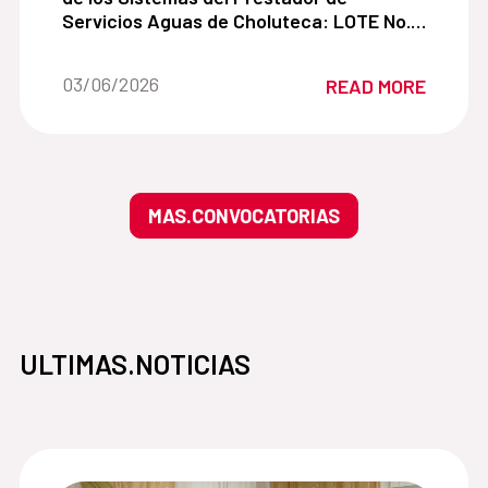
Servicios Aguas de Choluteca: LOTE No.1
SUMINISTRO DE MARTILLO HIDRÁULICO
ROMPE PAVIMENTOS DE CONCRETO 0.5TN
Date of the news::
03/06/2026
READ MORE
Y ACCESORIOS PARA RETROEXCAVADORA
MAS.CONVOCATORIAS
ULTIMAS.NOTICIAS