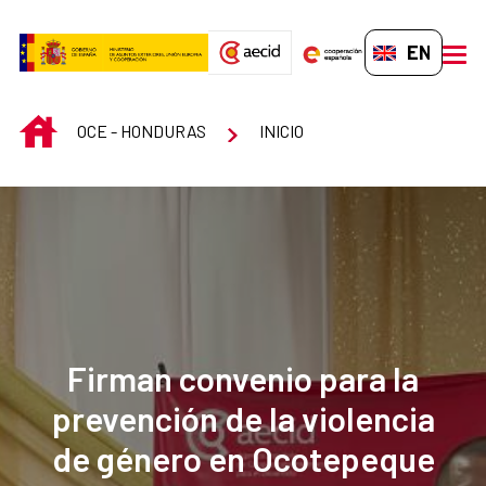
Skip to Main Content
EN-GB
men
INICIO
OCE - HONDURAS
INICIO
Firman convenio para la
prevención de la violencia
de género en Ocotepeque