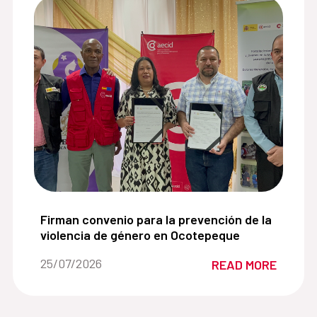
cular contribuye al desarrollo de las comunidades:
Firman convenio para la prevención de la violen
Firman convenio para la prevención de la
violencia de género en Ocotepeque
Date of the news::
25/07/2026
READ MORE