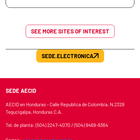
SEE MORE SITES OF INTEREST
SEDE.ELECTRONICA
SEDE AECID
AECID en Honduras - Calle Republica de Colombia, N.2329
Tegucigalpa, Honduras C.A.
Tel. de planta: (504) 2247-4070 / (504) 9469-9364
Correo:
oce.honduras@aecid.es