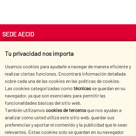
SEDE AECID
Av. Reyes Católicos 4 - 28040 Madrid
Tu privacidad nos importa
Tel. +34 900 20 30 54​​​​​​​
centro.informacion@aecid.es
Usamos cookies para ayudarle a navegar de manera eficiente y
realizar ciertas funciones. Encontrará información detallada
sobre cada una de las cookies en las políticas de cookies.
AECID
WHERE DO WE COOPERATE?
Las cookies categorizadas como
técnicas
se guardan en su
SPANISH HUMANITARIAN
PRESS ROOM
navegador, ya que son esenciales para permitir las
ACTION
funcionalidades básicas del sitio web.
CULTURE AND SCIENCE
LIBRARY
También utilizamos
cookies de terceros
que nos ayudan a
analizar cómo usted utiliza este sitio web, guardar sus
preferencias y aportar el contenido y la publicidad que le sean
relevantes. Estas cookies solo se guardan en su navegador