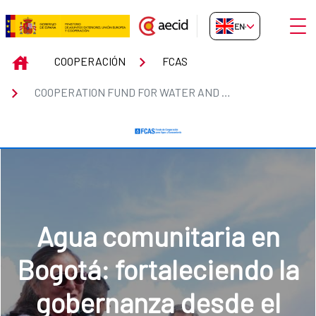
Skip to Main Content
Open
EN-GB
COOPERATION FUND FOR WATER 
INICIO
COOPERACIÓN
FCAS
COOPERATION FUND FOR WATER AND SANITATION. (FCAS)
Diálogos sobre agua,
género y desarrollo
urbano