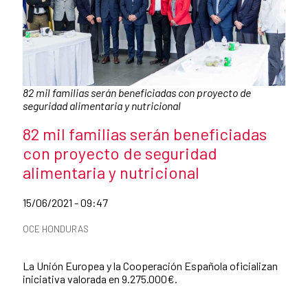
Caption:
82 mil familias serán beneficiadas con proyecto de
seguridad alimentaria y nutricional
News title
82 mil familias serán beneficiadas
con proyecto de seguridad
alimentaria y nutricional
Date of publication of the news item
15/06/2021 - 09:47
News categories
OCE HONDURAS
Summary of the news
La Unión Europea y la Cooperación Española oficializan
iniciativa valorada en 9.275.000€.