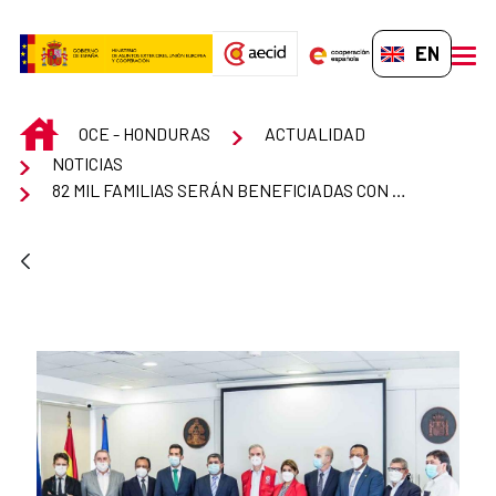
Skip to Main Content
EN-GB
men
INICIO
OCE - HONDURAS
ACTUALIDAD
NOTICIAS
82 MIL FAMILIAS SERÁN BENEFICIADAS CON PROYECTO DE SEGURIDAD ALIMENTARIA Y NUTRICIONAL