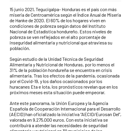
15 junio 2021, Tegucigalpa- Honduras es el país con más
News content
miseria de Centroamérica según el Índice Anual de Miseria
de Hanke de 2020. El 60% de los hogares viven en
condiciones de pobreza según datos del Instituto
Nacional de Estadística hondureño. Estos niveles de
pobreza se ven reflejados en el alto porcentaje de
inseguridad alimentaria y nutricional que atraviesa su
población.
Según estudio de la Unidad Técnica de Seguridad
Alimentaria y Nutricional de Honduras, por lo menos el
31% de la población hondureña se encuentra en crisis
alimentaria. Tras los efectos de la pandemia, ocasionada
por el Covid-19, y los daños ocasionados por los
huracanes Eta e Iota, los pronósticos revelan que en los
próximos meses esta situación puede empeorar.
Ante este panorama, la Unión Europea y la Agencia
Española de Cooperación Internacional para el Desarrollo
(AECID) han oficializado la iniciativa “AECID/Eurosan Del”,
valorada en 9.275.000 euros. Con esta iniciativa se
contribuirá a atender las necesidades de seguridad
alimentaria y nutricional en 39 municipios de los