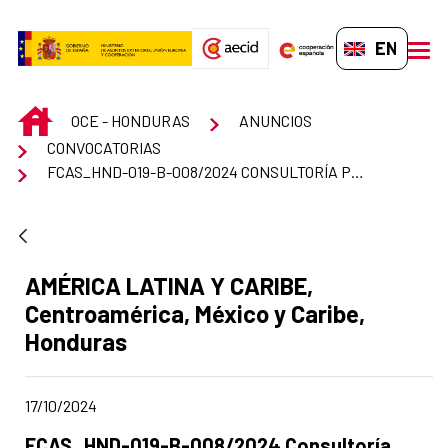
Skip to Main Content
EN-GB
men
INICIO
OCE - HONDURAS
ANUNCIOS
CONVOCATORIAS
FCAS_HND-019-B-008/2024 CONSULTORÍA PARA DESARROLLAR E IMPLEMENTAR UN PLAN DE SENSIBILIZACIÓN DE GESTIÓN INTEGRAL DEL RECURSO HÍDRICO Y EL MANEJO INTEGRAL DE LA MICROCUENCA CERRO DE GUANACAURE
Ad section:
AMÉRICA LATINA Y CARIBE,
Centroamérica, México y Caribe,
Honduras
Date of publication of the news item
17/10/2024
Title of the announcement:
FCAS_HND-019-B-008/2024 Consultoría