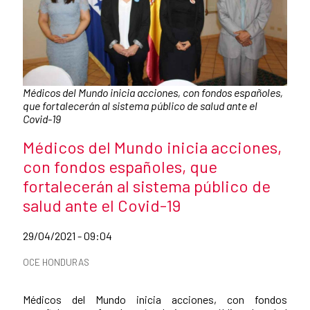
Caption:
Médicos del Mundo inicia acciones, con fondos españoles,
que fortalecerán al sistema público de salud ante el
Covid-19
News title
Médicos del Mundo inicia acciones,
con fondos españoles, que
fortalecerán al sistema público de
salud ante el Covid-19
Date of publication of the news item
29/04/2021 - 09:04
News categories
OCE HONDURAS
Summary of the news
Médicos del Mundo inicia acciones, con fondos