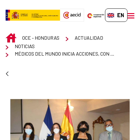
Skip to Main Content
EN-GB
men
INICIO
OCE - HONDURAS
ACTUALIDAD
NOTICIAS
MÉDICOS DEL MUNDO INICIA ACCIONES, CON FONDOS ESPAÑOLES, QUE FORTALECERÁN AL SISTEMA PÚBLICO DE SALUD ANTE EL COVID-19