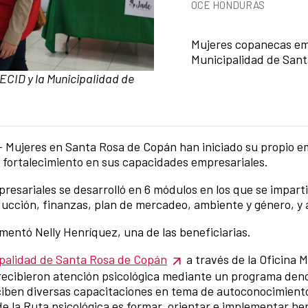
News categories
OCE HONDURAS
Summary of the news
Mujeres copanecas em
Municipalidad de San
CID y la Municipalidad de
- Mujeres en Santa Rosa de Copán han iniciado su propio 
 fortalecimiento en sus capacidades empresariales.
esariales se desarrolló en 6 módulos en los que se imparti
ucción, finanzas, plan de mercadeo, ambiente y género, y a
mentó Nelly Henríquez, una de las beneficiarias.
palidad de Santa Rosa de Copán
a través de la Oficina M
recibieron atención psicológica mediante un programa de
eciben diversas capacitaciones en tema de autoconocimient
 de la Ruta psicológica es formar, orientar e implementar h