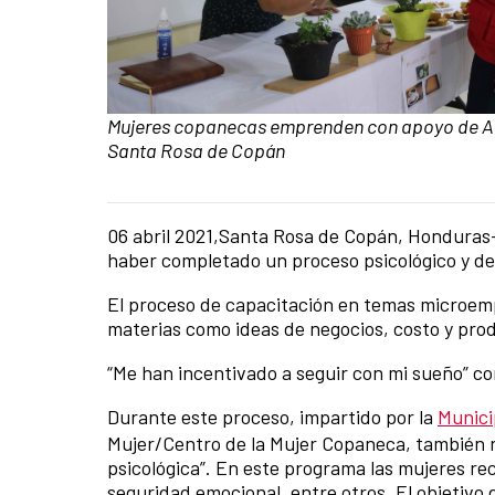
Caption:
Mujeres copanecas emprenden con apoyo de AE
Santa Rosa de Copán
06 abril 2021,Santa Rosa de Copán, Honduras
News content
haber completado un proceso psicológico y de
El proceso de capacitación en temas microempr
materias como ideas de negocios, costo y prod
“Me han incentivado a seguir con mi sueño” co
Durante este proceso, impartido por la
Munici
Mujer/Centro de la Mujer Copaneca, también 
psicológica”. En este programa las mujeres r
seguridad emocional, entre otros. El objetivo