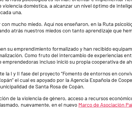
e violencia doméstica, a alcanzar un nivel óptimo de inteli
e cada una.
 con mucho miedo. Aquí nos enseñaron, en la Ruta psicológi
ndo atrás nuestros miedos con tanto aprendizaje que hemo
enen su emprendimiento formalizado y han recibido equipami
lización. Como fruto del intercambio de experiencias entr
e emprendedoras incluso inició su propia cooperativa de ah
e la I y II fase del proyecto “Fomento de entornos en convi
Copán” el cual es apoyado por la Agencia Española de Coope
 Municipalidad de Santa Rosa de Copán.
ón de la violencia de género, acceso a recursos económico
 plasmado, nuevamente, en el nuevo
Marco de Asociación Pa