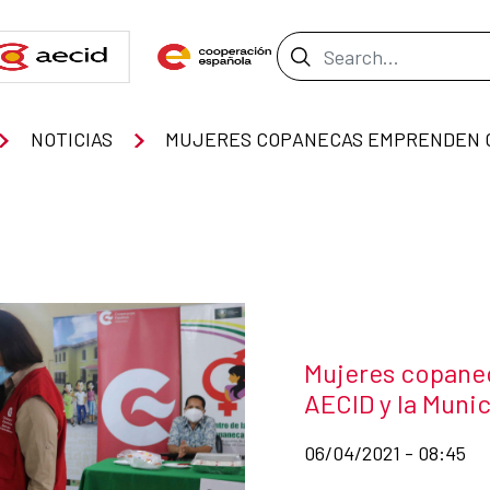
Search Bar
NOTICIAS
News title
Mujeres copane
AECID y la Muni
Date of publication of
06/04/2021 - 08:45