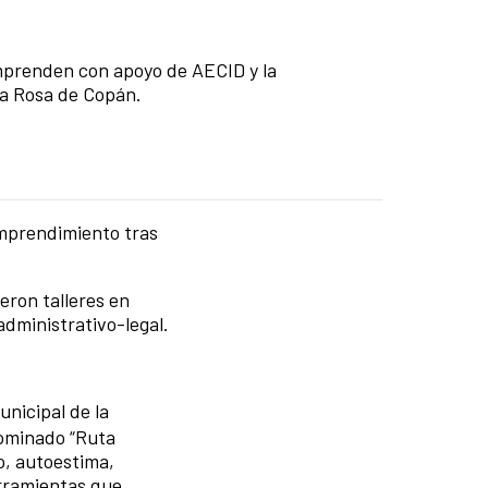
prenden con apoyo de AECID y la
ta Rosa de Copán.
emprendimiento tras
eron talleres en
dministrativo-legal.
unicipal de la
nominado “Ruta
o, autoestima,
erramientas que