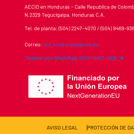
AECID en Honduras - Calle Republica de Colomb
N.2329 Tegucigalpa, Honduras C.A.
Tel. de planta: (504) 2247-4070 / (504) 9469-93
Correo:
oce.honduras@aecid.es
Chatear por WhatsApp: (504) 9457-1806
AVISO LEGAL
PROTECCIÓN DE D