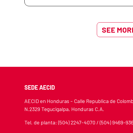
SEE MORE
SEDE AECID
AECID en Honduras - Calle Republica de Colomb
N.2329 Tegucigalpa, Honduras C.A.
Tel. de planta: (504) 2247-4070 / (504) 9469-93