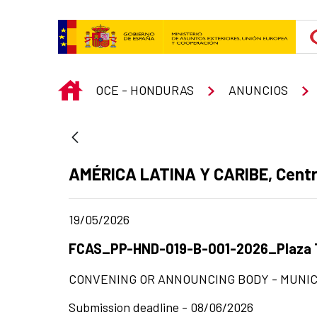
Skip to Main Content
INICIO
OCE - HONDURAS
ANUNCIOS
Ad section:
AMÉRICA LATINA Y CARIBE, Centr
Date of publication of the news item
19/05/2026
Title of the announcement:
FCAS_PP-HND-019-B-001-2026_Plaza Té
CONVENING OR ANNOUNCING BODY - MUNIC
Submission deadline - 08/06/2026