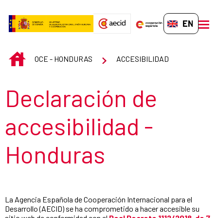
Skip to Main Content
EN-GB
men
INICIO
OCE - HONDURAS
ACCESIBILIDAD
Section title
Declaración de
accesibilidad -
Honduras
La Agencia Española de Cooperación Internacional para el
Desarrollo (AECID) se ha comprometido a hacer accesible su
sitio web de conformidad con el
Real Decreto 1112/2018, de 7