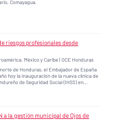
ario, Comayagua.
e riesgos profesionales desde
roamérica, México y Caribe
|
OCE Honduras
el norte de Honduras, el Embajador de España
 hoy la inauguración de la nueva clínica de
ondureño de Seguridad Social (IHSS) en
 Sindical de Cooperación al Desarrollo (ISCOD)
ML), con financiamiento de la Generalitat
 a la gestión municipal de Ojos de