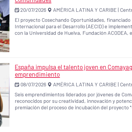
20/07/2026
AMÉRICA LATINA Y CARIBE
|
Centr
El proyecto Cosechando Oportunidades, financiado 
Internacional para el Desarrollo (AECID) e implemen
con la Universidad de Huelva, Fundación ACODEA, e
Región Lempa y otros socios de Honduras y España,
migración laboral circular1 puede convertirse en un
locales y generar oportunidades sostenibles en las 
España impulsa el talento joven en Comaya
emprendimiento
08/07/2026
AMÉRICA LATINA Y CARIBE
|
Centr
Seis emprendimientos liderados por jóvenes de Com
reconocidos por su creatividad, innovación y potenc
premiación del proceso de incubación del proyecto
innovación, emprendimiento e inserción laboral de l
Agencia Española de Cooperación Internacional para 
9.1 millones de lempiras, y ejecutado por la Alcaldí