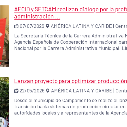
AECID y SETCAM realizan diálogo por la profe
administración ...
07/07/2026
AMÉRICA LATINA Y CARIBE
|
Centr
La Secretaría Técnica de la Carrera Administrativa 
Agencia Española de Cooperación Internacional para e
Nacional por la Carrera Administrativa Municipal: Li
espacio que reunió a alcaldes, alcaldesas, autoridad
cooperación internacional y especialistas para refle
la gestión pública local: garantizar administraciones
servicio de la ciudadanía.
Lanzan proyecto para optimizar producción
22/05/2026
AMÉRICA LATINA Y CARIBE
|
Centr
Desde el municipio de Campamento se realizó el lanz
transición hacia sistemas de producción circular e
autoridades locales y a representantes de la Agenc
el Desarrollo (AECID), Rikolto, aliados del proyecto 