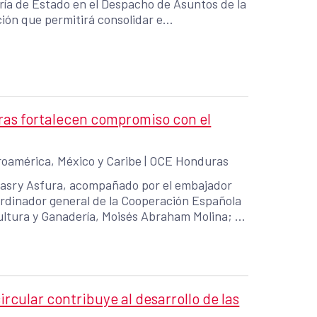
ría de Estado en el Despacho de Asuntos de la
ón que permitirá consolidar e
s, una iniciativa orientada a fortalecer las
y autonomía económica de mujeres y jóvenes
 La Labor, Lucerna y Sensenti, en el
as fortalecen compromiso con el
oamérica, México y Caribe
|
OCE Honduras
Nasry Asfura, acompañado por el embajador
rdinador general de la Cooperación Española
ultura y Ganadería, Moisés Abraham Molina; y
roductivo Brisas del Valle, en el municipio de
 de primera mano los avances del Proyecto
dente), una iniciativa ejecutada por la
nanciamiento del Banco Interamericano de
llo Sostenible (FEDES1), gestionado por la
cular contribuye al desarrollo de las
el Desarrollo (AECID).