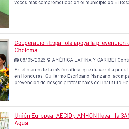
voces más comprometidas en el municipio de El Ros
Cooperación Española apoya la prevención d
Choloma
08/05/2026
AMÉRICA LATINA Y CARIBE
|
Cent
En el marco de la misión oficial que desarrolla por 
en Honduras, Guillermo Escribano Manzano, acompañó
prevención de riesgos profesionales del Instituto H
Choloma, una iniciativa impulsada junto al Instituto
y el Centro Nacional de Producción Más Limpia (CNP
Valenciana.
Unión Europea, AECID y AMHON llevan la SAN
Agua