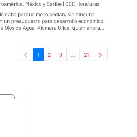
roamérica, México y Caribe
|
OCE Honduras
o lo daba porque me lo pedían, sin ninguna
en un presupuesto para desarrollo económico
 de Ojos de Agua, Xiomara Ulloa, quien ahora
onal (SAN) en cada área de gestión de su
1
2
3
...
21
Page
Page
Page
Intermediate Pages Use TAB
Page