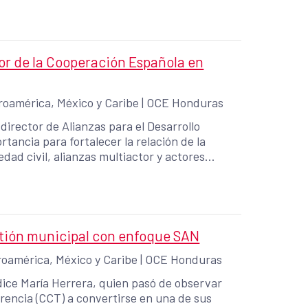
bor de la Cooperación Española en
roamérica, México y Caribe
|
OCE Honduras
director de Alianzas para el Desarrollo
tancia para fortalecer la relación de la
dad civil, alianzas multiactor y actores
e maximicen el impacto de los proyectos en
objetivo conocer de primera mano las
 país, especialmente en Comayagua e
 organizaciones sociales y actores locales.
stión municipal con enfoque SAN
oamérica, México y Caribe
|
OCE Honduras
 dice María Herrera, quien pasó de observar
encia (CCT) a convertirse en una de sus