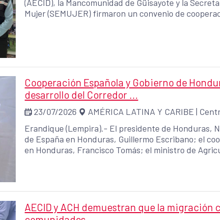
(AECID), la Mancomunidad de Güisayote y la Secreta
Mujer (SEMUJER) firmaron un convenio de cooperaci
institucionalizar la Escuela de Liderazgo para Mujere
capacidades de liderazgo, participación ciudadana 
de los municipios de Dolores Merendón, Fraternidad,
departamento de Ocotepeque.
Cooperación Española y Gobierno de Hondur
desarrollo del Corredor ...
23/07/2026
AMÉRICA LATINA Y CARIBE
|
Centr
Erandique (Lempira).- El presidente de Honduras, 
de España en Honduras, Guillermo Escribano; el coo
en Honduras, Francisco Tomás; el ministro de Agric
representantes del BID, visitó este jueves al grupo p
Erandique, departamento de Lempira, para conocer
Integral de Desarrollo Rural y Productividad (ProOcci
Secretaría de Agricultura y Ganadería (SAG) con fi
Desarrollo (BID) y del Fondo Español para el Desarro
AECID y ACH demuestran que la migración cir
Agencia Española de Cooperación Internacional para 
comunidades