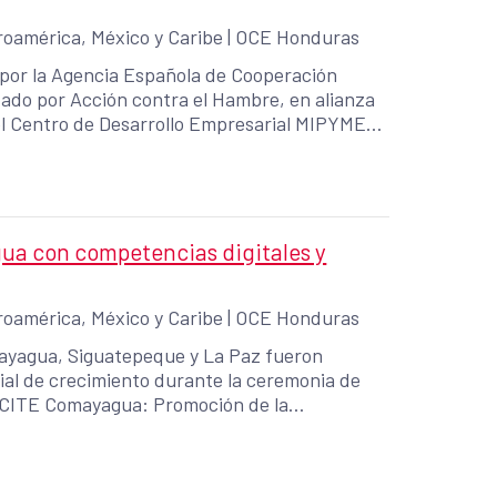
oamérica, México y Caribe
|
OCE Honduras
por la Agencia Española de Cooperación
tado por Acción contra el Hambre, en alianza
l Centro de Desarrollo Empresarial MIPYME
 concluyó su ejecución demostrando que la
a herramienta para fortalecer las economías
comunidades de origen.
gua con competencias digitales y
oamérica, México y Caribe
|
OCE Honduras
ayagua, Siguatepeque y La Paz fueron
ial de crecimiento durante la ceremonia de
 "CITE Comayagua: Promoción de la
a juventud, Honduras", financiado por la
el Desarrollo (AECID) con una inversión de
a Municipal de Comayagua.