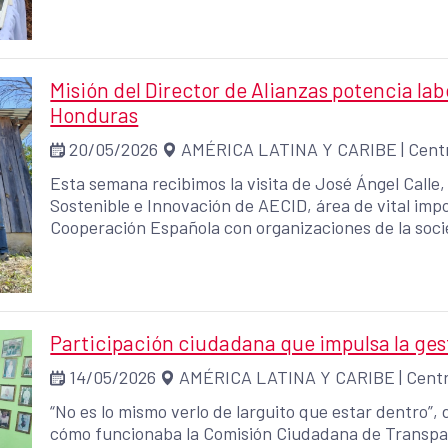
Misión del Director de Alianzas potencia la
Honduras
20/05/2026
AMÉRICA LATINA Y CARIBE
|
Cent
Esta semana recibimos la visita de José Ángel Calle, 
Sostenible e Innovación de AECID, área de vital impor
Cooperación Española con organizaciones de la socie
territoriales, e impulsar iniciativas innovadoras qu
países socios como Honduras. La misión tiene como 
acciones que impulsa la Cooperación Española en el
Intibucá, y fortalecer el impacto de las alianzas con
Participación ciudadana que impulsa la ge
14/05/2026
AMÉRICA LATINA Y CARIBE
|
Centr
“No es lo mismo verlo de larguito que estar dentro”,
cómo funcionaba la Comisión Ciudadana de Transpar