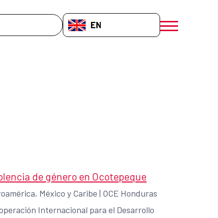
EN-GB
menú móvil a
iolencia de género en Ocotepeque
oamérica, México y Caribe
|
OCE Honduras
peración Internacional para el Desarrollo