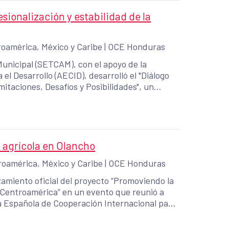
sionalización y estabilidad de la
oamérica, México y Caribe
|
OCE Honduras
Municipal (SETCAM), con el apoyo de la
l Desarrollo (AECID), desarrolló el "Diálogo
mitaciones, Desafíos y Posibilidades", un
es nacionales, representantes de la
xionar sobre uno de los principales desafíos de
 municipales profesionales y estables al
 agrícola en Olancho
oamérica, México y Caribe
|
OCE Honduras
amiento oficial del proyecto “Promoviendo la
n Centroamérica” en un evento que reunió a
ia Española de Cooperación Internacional para
y organizaciones de productores.