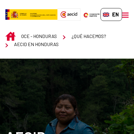
Skip to Main Content
EN-GB
men
INICIO
OCE - HONDURAS
¿QUÉ HACEMOS?
AECID EN HONDURAS