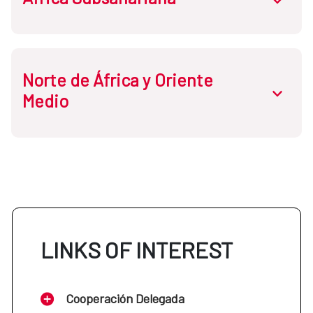
Norte de África y Oriente
Cabo Verde
abrir.des
Medio
Etiopía
Guinea Ecuatorial
Egipto
Mali
Jordania
LINKS OF INTEREST
Mozambique
Líbano
Cooperación Delegada