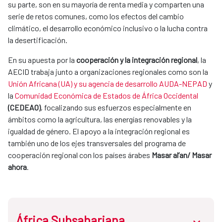
su parte, son en su mayoría de renta media y comparten una
serie de retos comunes, como los efectos del cambio
climático, el desarrollo económico inclusivo o la lucha contra
la desertificación.
En su apuesta por la
cooperación y la integración regional
, la
AECID trabaja junto a organizaciones regionales como son la
Unión Africana (UA) y su agencia de desarrollo AUDA-NEPAD
y
la
Comunidad Económica de Estados de África Occidental
(CEDEAO)
, focalizando sus esfuerzos especialmente en
ámbitos como la agricultura, las energías renovables y la
igualdad de género. El apoyo a la integración regional es
también uno de los ejes transversales del programa de
cooperación regional con los países árabes
Masar al’an/ Masar
ahora
.
África Subsahariana
abrir.des