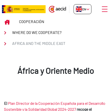
Skip to Main Content
Open
EN-GB
AFRICA AND THE MIDDLE EAST
INICIO
COOPERACIÓN
WHERE DO WE COOPERATE?
AFRICA AND THE MIDDLE EAST
África y Oriente Medio
El
Plan Director de la Cooperación Española para el Desarrollo
Sostenible y la Solidaridad Global 2024-2027
recoge el