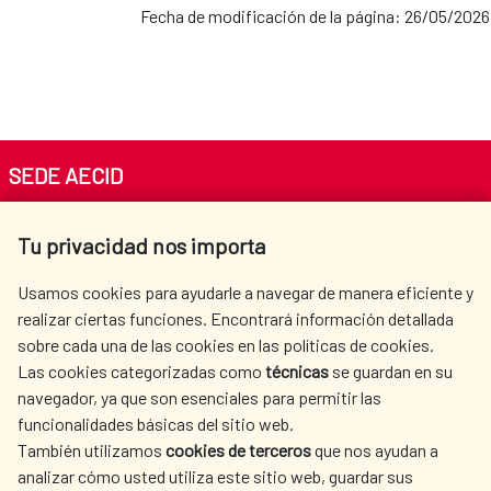
Fecha de modificación de la página: 26/05/2026
SEDE AECID
Av. Reyes Católicos 4 - 28040 Madrid
Tu privacidad nos importa
Tel. +34 900 20 30 54​​​​​​​
centro.informacion@aecid.es
Usamos cookies para ayudarle a navegar de manera eficiente y
realizar ciertas funciones. Encontrará información detallada
sobre cada una de las cookies en las políticas de cookies.
AECID
WHERE DO WE COOPERATE?
Las cookies categorizadas como
técnicas
se guardan en su
SPANISH HUMANITARIAN
PRESS ROOM
navegador, ya que son esenciales para permitir las
ACTION
funcionalidades básicas del sitio web.
También utilizamos
cookies de terceros
que nos ayudan a
CULTURE AND SCIENCE
LIBRARY
analizar cómo usted utiliza este sitio web, guardar sus